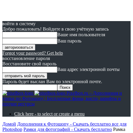
войти в систему
Добро пожаловать! Войдите в свою учётную запись
Ваше имя пользователя
Ваш пароль
Forgot your password? Get help
восстановление пароля
Восстановите свой пароль
Ваш адрес электронной почты
Пароль будет выслан Вам по электронной почте.
Pixelbox.ru – Дополнения и
уроки по Фотошопу | Бесплатные фоны, кисти, шрифты и
прочие ресурсы
Click here - to select or create a menu
Домой
Дополнения к Фотошопу - Скачать бесплатно все для
Photoshop
Рамки для фотографий - Скачать бесплатно
Рамка