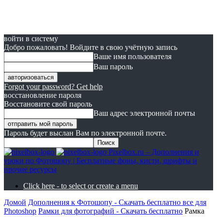
войти в систему
Добро пожаловать! Войдите в свою учётную запись
Ваше имя пользователя
Ваш пароль
Forgot your password? Get help
восстановление пароля
Восстановите свой пароль
Ваш адрес электронной почты
Пароль будет выслан Вам по электронной почте.
Pixelbox.ru – Дополнения и
уроки по Фотошопу | Бесплатные фоны, кисти, шрифты и
прочие ресурсы
Click here - to select or create a menu
Домой
Дополнения к Фотошопу - Скачать бесплатно все для
Photoshop
Рамки для фотографий - Скачать бесплатно
Рамка