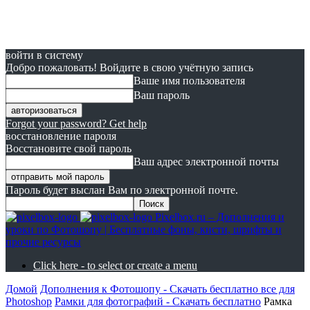
войти в систему
Добро пожаловать! Войдите в свою учётную запись
Ваше имя пользователя
Ваш пароль
Forgot your password? Get help
восстановление пароля
Восстановите свой пароль
Ваш адрес электронной почты
Пароль будет выслан Вам по электронной почте.
Pixelbox.ru – Дополнения и
уроки по Фотошопу | Бесплатные фоны, кисти, шрифты и
прочие ресурсы
Click here - to select or create a menu
Домой
Дополнения к Фотошопу - Скачать бесплатно все для
Photoshop
Рамки для фотографий - Скачать бесплатно
Рамка