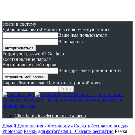
войти в систему
Добро пожаловать! Войдите в свою учётную запись
Ваше имя пользователя
Ваш пароль
Forgot your password? Get help
восстановление пароля
Восстановите свой пароль
Ваш адрес электронной почты
Пароль будет выслан Вам по электронной почте.
Pixelbox.ru – Дополнения и
уроки по Фотошопу | Бесплатные фоны, кисти, шрифты и
прочие ресурсы
Click here - to select or create a menu
Домой
Дополнения к Фотошопу - Скачать бесплатно все для
Photoshop
Рамки для фотографий - Скачать бесплатно
Рамка