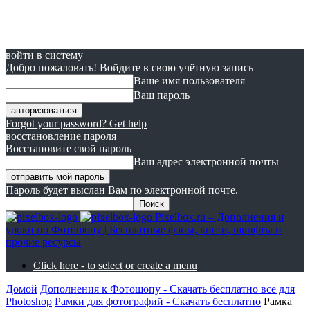
войти в систему
Добро пожаловать! Войдите в свою учётную запись
Ваше имя пользователя
Ваш пароль
Forgot your password? Get help
восстановление пароля
Восстановите свой пароль
Ваш адрес электронной почты
Пароль будет выслан Вам по электронной почте.
Pixelbox.ru – Дополнения и
уроки по Фотошопу | Бесплатные фоны, кисти, шрифты и
прочие ресурсы
Click here - to select or create a menu
Домой
Дополнения к Фотошопу - Скачать бесплатно все для
Photoshop
Рамки для фотографий - Скачать бесплатно
Рамка