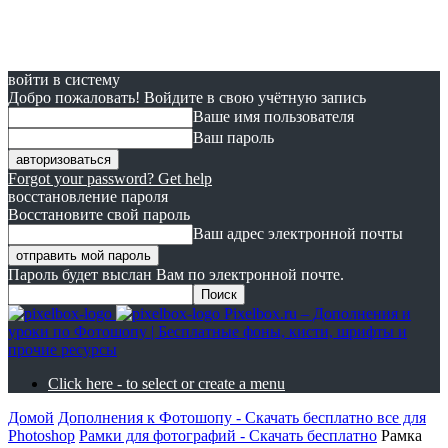
войти в систему
Добро пожаловать! Войдите в свою учётную запись
Ваше имя пользователя
Ваш пароль
Forgot your password? Get help
восстановление пароля
Восстановите свой пароль
Ваш адрес электронной почты
Пароль будет выслан Вам по электронной почте.
Pixelbox.ru – Дополнения и
уроки по Фотошопу | Бесплатные фоны, кисти, шрифты и
прочие ресурсы
Click here - to select or create a menu
Домой
Дополнения к Фотошопу - Скачать бесплатно все для
Photoshop
Рамки для фотографий - Скачать бесплатно
Рамка