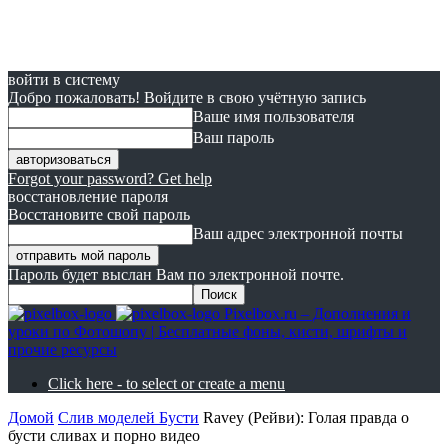
войти в систему
Добро пожаловать! Войдите в свою учётную запись
Ваше имя пользователя
Ваш пароль
Forgot your password? Get help
восстановление пароля
Восстановите свой пароль
Ваш адрес электронной почты
Пароль будет выслан Вам по электронной почте.
Pixelbox.ru – Дополнения и
уроки по Фотошопу | Бесплатные фоны, кисти, шрифты и
прочие ресурсы
Click here - to select or create a menu
Домой
Слив моделей Бусти
Ravey (Рейви): Голая правда о
бусти сливах и порно видео