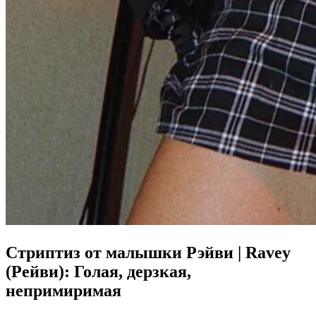
Стриптиз от малышки Рэйви | Ravey
(Рейви): Голая, дерзкая,
непримиримая