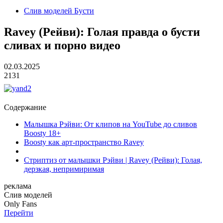
Слив моделей Бусти
Ravey (Рейви): Голая правда о бусти
сливах и порно видео
02.03.2025
2131
Содержание
Малышка Рэйви: От клипов на YouTube до сливов
Boosty 18+
Boosty как арт-пространство Ravey
Стриптиз от малышки Рэйви | Ravey (Рейви): Голая,
дерзкая, непримиримая
реклама
Слив
моделей
O
nly
Fans
Перейти