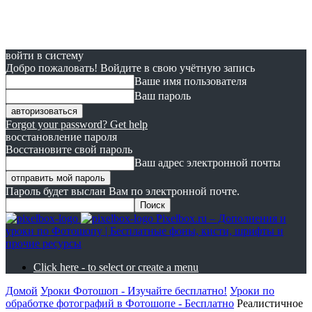
войти в систему
Добро пожаловать! Войдите в свою учётную запись
Ваше имя пользователя
Ваш пароль
Forgot your password? Get help
восстановление пароля
Восстановите свой пароль
Ваш адрес электронной почты
Пароль будет выслан Вам по электронной почте.
Pixelbox.ru – Дополнения и
уроки по Фотошопу | Бесплатные фоны, кисти, шрифты и
прочие ресурсы
Click here - to select or create a menu
Домой
Уроки Фотошоп - Изучайте бесплатно!
Уроки по
обработке фотографий в Фотошопе - Бесплатно
Реалистичное