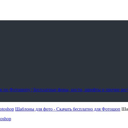
оки по Фотошопу | Бесплатные фоны, кисти, шрифты и прочие ре
otoshop
Шаблоны для фото - Скачать бесплатно для Фотошоп
Ша
toshop