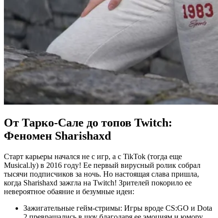
От Тарко-Сале до топов Twitch:
Феномен Sharishaxd
Старт карьеры начался не с игр, а с TikTok (тогда еще
Musical.ly) в 2016 году! Ее первый вирусный ролик собрал
тысячи подписчиков за ночь. Но настоящая слава пришла,
когда Sharishaxd зажгла на Twitch! Зрителей покорило ее
невероятное обаяние и безумные идеи:
Зажигательные гейм-стримы: Игры вроде CS:GO и Dota
2 превращались в шоу благодаря ее эмоциям и юмору.