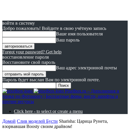
войти в систему
Добро пожаловать! Войдите в свою учётную запись
Ваше имя пользователя
Ваш пароль
Forgot your password? Get help
восстановление пароля
Восстановите свой пароль
Ваш адрес электронной почты
Пароль будет выслан Вам по электронной почте.
Pixelbox.ru – Дополнения и
уроки по Фотошопу | Бесплатные фоны, кисти, шрифты и
прочие ресурсы
Click here - to select or create a menu
Домой
Слив моделей Бусти
Sharisha: Царица Рунета,
взорвавшая Boosty своим драйвом!