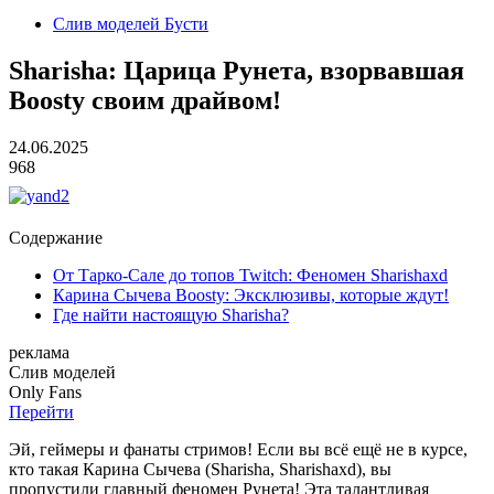
Слив моделей Бусти
Sharisha: Царица Рунета, взорвавшая
Boosty своим драйвом!
24.06.2025
968
Содержание
От Тарко-Сале до топов Twitch: Феномен Sharishaxd
Карина Сычева Boosty: Эксклюзивы, которые ждут!
Где найти настоящую Sharisha?
реклама
Слив
моделей
O
nly
Fans
Перейти
Эй, геймеры и фанаты стримов! Если вы всё ещё не в курсе,
кто такая Карина Сычева (Sharisha, Sharishaxd), вы
пропустили главный феномен Рунета! Эта талантливая