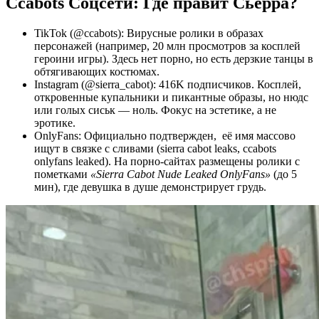
Ccabots
Соцсети: Где правит Сьерра?
TikTok (@ccabots): Вирусные ролики в образах
персонажей (например, 20 млн просмотров за косплей
героини игры). Здесь нет порно, но есть дерзкие танцы в
обтягивающих костюмах.
Instagram (@sierra_cabot): 416K подписчиков. Косплей,
откровенные купальники и пикантные образы, но нюдс
или голых сиськ — ноль. Фокус на эстетике, а не
эротике.
OnlyFans: Официально подтвержден, её имя массово
ищут в связке с сливами (sierra cabot leaks, ccabots
onlyfans leaked). На порно-сайтах размещены ролики с
пометками
«Sierra Cabot Nude Leaked OnlyFans»
(до 5
мин), где девушка в душе демонстрирует грудь.