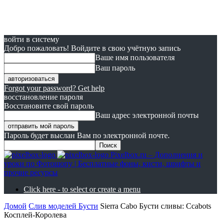
войти в систему
Добро пожаловать! Войдите в свою учётную запись
Ваше имя пользователя
Ваш пароль
Forgot your password? Get help
восстановление пароля
Восстановите свой пароль
Ваш адрес электронной почты
Пароль будет выслан Вам по электронной почте.
Pixelbox.ru – Дополнения и
уроки по Фотошопу | Бесплатные фоны, кисти, шрифты и
прочие ресурсы
Click here - to select or create a menu
Домой
Слив моделей Бусти
Sierra Cabo Бусти сливы: Ccabots
Косплей-Королева