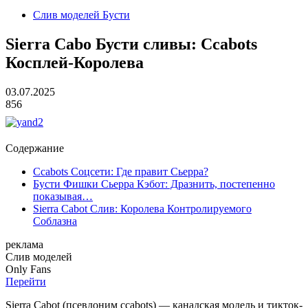
Слив моделей Бусти
Sierra Cabo Бусти сливы: Ccabots
Косплей-Королева
03.07.2025
856
Содержание
Ccabots Соцсети: Где правит Сьерра?
Бусти Фишки Сьерра Кэбот: Дразнить, постепенно
показывая…
Sierra Cabot Слив: Королева Контролируемого
Соблазна
реклама
Слив
моделей
O
nly
Fans
Перейти
Sierra Cabot (псевдоним ccabots) — канадская модель и тикток-