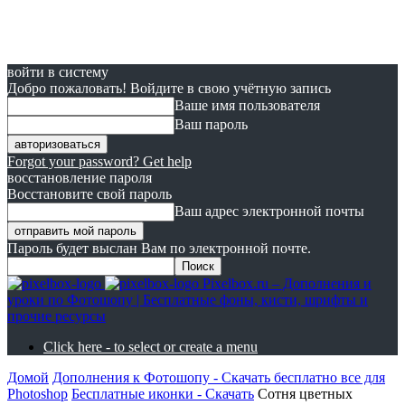
войти в систему
Добро пожаловать! Войдите в свою учётную запись
Ваше имя пользователя
Ваш пароль
Forgot your password? Get help
восстановление пароля
Восстановите свой пароль
Ваш адрес электронной почты
Пароль будет выслан Вам по электронной почте.
Pixelbox.ru – Дополнения и
уроки по Фотошопу | Бесплатные фоны, кисти, шрифты и
прочие ресурсы
Click here - to select or create a menu
Домой
Дополнения к Фотошопу - Скачать бесплатно все для
Photoshop
Бесплатные иконки - Скачать
Сотня цветных