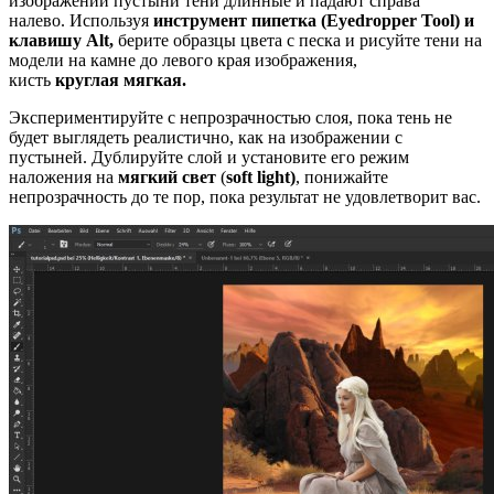
изображении пустыни тени длинные и падают справа
налево. Используя
инструмент пипетка (Eyedropper Tool) и
клавишу
Alt
,
берите образцы цвета с песка и рисуйте тени на
модели на камне до левого края изображения,
кисть
круглая
мягкая.
Экспериментируйте с непрозрачностью слоя, пока тень не
будет выглядеть реалистично, как на изображении с
пустыней. Дублируйте слой и установите его режим
наложения на
мягкий свет
(
soft light
)
, понижайте
непрозрачность до те пор, пока результат не удовлетворит вас.