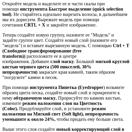
Откройте модель и выделите ее и части скалы при
помощи
инструмента Быстрое выделение (quick selection
tool)
. Не старайтесь идеально вырезать волосы, в дальнейшем
мы их дорисуем. Вырежьте модель при помощи
сочетания
CRTL + Х
и закройте изображение.
Теперь создайте новую группу, назовите ее "Модель" и
задайте группе цвет. Создайте новый слой (назовите его
"модель") и вставьте вырезанную модель. С помощью
Ctrl + T
(Свободное трансформирование (free
transform))
расположите ее в центре
изображения. Добавьте
слой маску
. Большой
мягкой круглой
кистью черного цвета (500 пикселей, 30%
непрозрачности)
закрасьте края камней, таким образом
"погрузите" камни в песок.
При помощи
инструмента Пипетка (Eyedropper
) возьмите
образец цвета песка, создайте новый слой и прикрепите к
нему
обтравочную маску
, Прорисуйте по камнях кистью,
измените
режим наложения слоя на Цветность
(
Color
).
Продублируйте слой, и установите
режим
наложения на Мягкий свет (Soft light),
непрозрачность
уменьшите к около 24%,
чтобы придать ему больше света.
Выше этого слоя создайте
новый корректирующий слой в