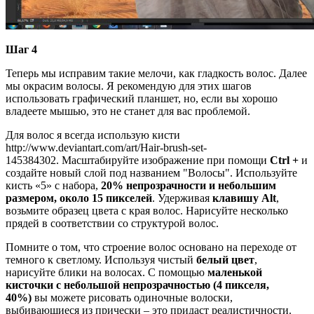
Шаг 4
Теперь мы исправим такие мелочи, как гладкость волос. Далее
мы окрасим волосы. Я рекомендую для этих шагов
использовать графический планшет, но, если вы хорошо
владеете мышью, это не станет для вас проблемой.
Для волос я всегда использую кисти
http://www.deviantart.com/art/Hair-brush-set-
145384302. Масштабируйте изображение при помощи
Ctrl +
и
создайте новый слой под названием "Волосы". Используйте
кисть «5» с набора,
20% непрозрачности и небольшим
размером, около 15 пикселей
. Удерживая
клавишу Alt
,
возьмите образец цвета с края волос. Нарисуйте несколько
прядей в соответствии со структурой волос.
Помните о том, что строение волос основано на переходе от
темного к светлому. Используя чистый
белый
цвет
,
нарисуйте блики на волосах. С помощью
маленькой
кисточки с небольшой непрозрачностью (4 пикселя,
40%)
вы можете рисовать одиночные волоски,
выбивающиеся из прически – это придаст реалистичности.