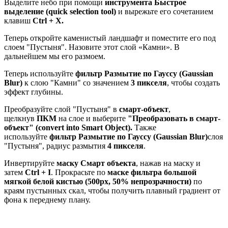
Выделите небо при помощи
инструмента Быстрое
выделение (quick selection tool)
и вырежьте его сочетанием
клавиш
Ctrl + X.
Теперь откройте каменистый ландшафт и поместите его под
слоем "Пустыня". Назовите этот слой «Камни». В
дальнейшем мы его размоем.
Теперь используйте
фильтр Размытие по Гауссу (Gaussian
Blur)
к слою "Камни" со значением
3 пикселя
, чтобы создать
эффект глубины.
Преобразуйте слой "Пустыня" в
смарт-объект
,
щелкнув
ПКМ
на слое и выберите
"Преобразовать в смарт-
объект" (convert into Smart Object).
Также
используйте
фильтр Размытие по Гауссу
(Gaussian Blur)
слоя
"Пустыня", радиус размытия
4 пикселя
.
Инвертируйте
маску Смарт объекта
, нажав на маску и
затем
Ctrl + I
. Прокрасьте по
маске фильтра большой
мягкой белой кистью (500px, 50% непрозрачности)
по
краям пустынных скал, чтобы получить плавный градиент от
фона к переднему плану.