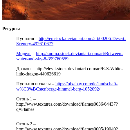
Ресурсы
Пустыня –
http://emstock.deviantart.com/art/00206-Desert-
Scenery-492610677
Модель
–
http://kuoma-stock.deviantart.com/art/Between-
water-and-sky-8-399760559
Дракон – http://elevit-stock.deviantart.com/art/E-S-White-
little-dragon-440626619
Пустыня и скалы –
https://pixabay.com/de/landschaft-
w%C3%BCstenberge-himmel-berg-1052092/
Огонь 1 –
http://www.textures.com/download/flames0036/64437?
q=Flames
Огонь 2 –
http://www.textures.com/download/flames0005/19040?