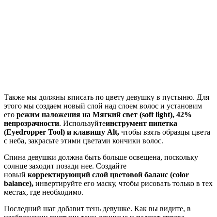
Также мы должны вписать по цвету девушку в пустыню. Для
этого мы создаем новый слой над слоем волос и установим
его
режим наложения на Мягкий свет (soft light), 42%
непрозрачности
. Используйте
инструмент пипетка
(Eyedropper Tool) и клавишу
Alt
,
чтобы взять образцы цвета
с неба, закрасьте этими цветами кончики волос.
Спина девушки должна быть больше освещена, поскольку
солнце заходит позади нее. Создайте
новый
корректирующий слой цветовой баланс (
color
balance
),
инвертируйте его маску, чтобы рисовать только в тех
местах, где необходимо.
Последний шаг добавит тень девушке. Как вы видите, в