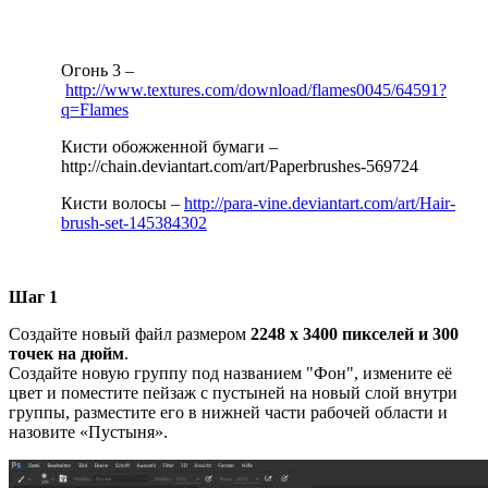
Огонь 3 –
http://www.textures.com/download/flames0045/64591?
q=Flames
Кисти обожженной бумаги –
http://chain.deviantart.com/art/Paperbrushes-569724
Кисти волосы –
http://para-vine.deviantart.com/art/Hair-
brush-set-145384302
Шаг 1
Создайте новый файл размером
2248 x 3400 пикселей и 300
точек на дюйм
.
Создайте новую группу под названием "Фон", измените её
цвет и поместите пейзаж с пустыней на новый слой внутри
группы, разместите его в нижней части рабочей области и
назовите «Пустыня».