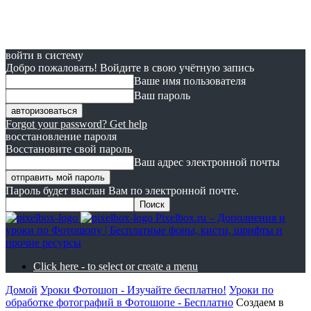
войти в систему
Добро пожаловать! Войдите в свою учётную запись
Ваше имя пользователя
Ваш пароль
Forgot your password? Get help
восстановление пароля
Восстановите свой пароль
Ваш адрес электронной почты
Пароль будет выслан Вам по электронной почте.
Pixelbox.ru – Дополнения и
уроки по Фотошопу | Бесплатные фоны, кисти, шрифты и
прочие ресурсы
Click here - to select or create a menu
Домой
Уроки Фотошоп - Изучайте бесплатно!
Уроки по
обработке фотографий в Фотошопе - Бесплатно
Создаем в