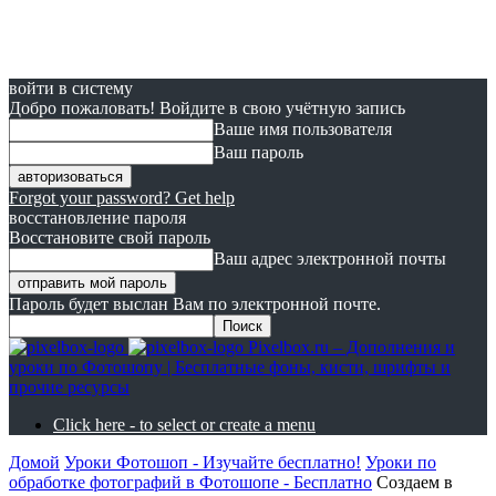
войти в систему
Добро пожаловать! Войдите в свою учётную запись
Ваше имя пользователя
Ваш пароль
Forgot your password? Get help
восстановление пароля
Восстановите свой пароль
Ваш адрес электронной почты
Пароль будет выслан Вам по электронной почте.
Pixelbox.ru – Дополнения и
уроки по Фотошопу | Бесплатные фоны, кисти, шрифты и
прочие ресурсы
Click here - to select or create a menu
Домой
Уроки Фотошоп - Изучайте бесплатно!
Уроки по
обработке фотографий в Фотошопе - Бесплатно
Создаем в