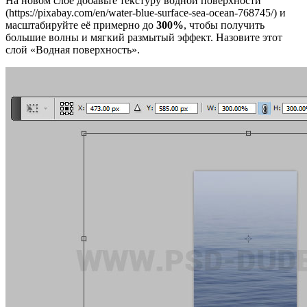
На новом слое добавьте текстуру водной поверхности
(https://pixabay.com/en/water-blue-surface-sea-ocean-768745/) и
масштабируйте её примерно до
300%
, чтобы получить
большие волны и мягкий размытый эффект. Назовите этот
слой «Водная поверхность».