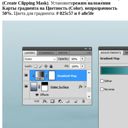
(Create Clipping Mask)
. Установите
режим наложения
Карты градиента на Цветность (Color)
,
непрозрачность
50%.
Цвета для градиента:
# 025c57 и # a8e5fe