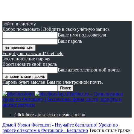
войти в систему
Добро пожаловать! Войдите в свою учётную запись
Ваше имя пользователя
Ваш пароль
Forgot your password? Get help
восстановление пароля
Восстановите свой пароль
Ваш адрес электронной почты
Пароль будет выслан Вам по электронной почте.
Pixelbox.ru – Дополнения и
уроки по Фотошопу | Бесплатные фоны, кисти, шрифты и
прочие ресурсы
Click here - to select or create a menu
Домой
Уроки Фотошоп - Изучайте бесплатно!
Уроки по
работе с текстом в Фотошопе - Бесплатно
Текст в стиле гранж