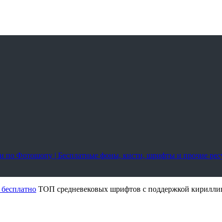
оки по Фотошопу | Бесплатные фоны, кисти, шрифты и прочие ре
 бесплатно
ТОП средневековых шрифтов с поддержкой кирилл