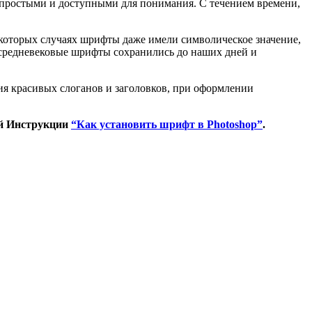
и простыми и доступными для понимания. С течением времени,
екоторых случаях шрифты даже имели символическое значение,
 средневековые шрифты сохранились до наших дней и
ия красивых слоганов и заголовков, при оформлении
ей Инструкции
“Как установить шрифт в Photoshop”
.