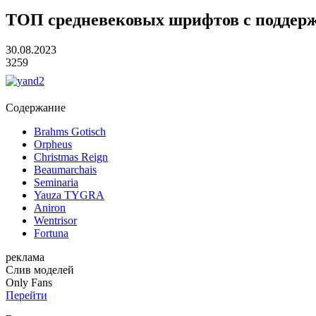
ТОП средневековых шрифтов с поддер
30.08.2023
3259
Содержание
Brahms Gotisch
Orpheus
Christmas Reign
Beaumarchais
Seminaria
Yauza TYGRA
Aniron
Wentrisor
Fortuna
реклама
Слив
моделей
O
nly
Fans
Перейти