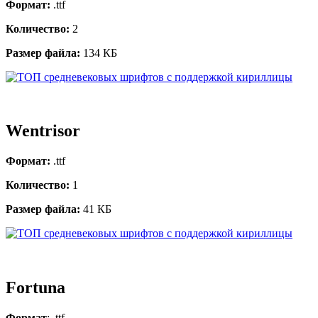
Формат:
.ttf
Количество:
2
Размер файла:
134 КБ
Wentrisor
Формат:
.ttf
Количество:
1
Размер файла:
41 КБ
Fortuna
Формат
: .ttf