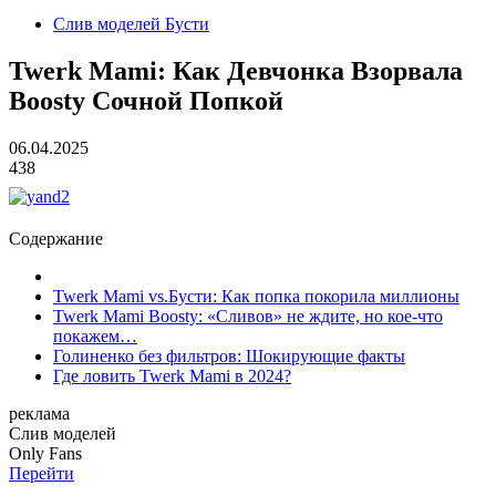
Слив моделей Бусти
Twerk Mami: Как Девчонка Взорвала
Boosty Сочной Попкой
06.04.2025
438
Содержание
Twerk Mami vs.Бусти: Как попка покорила миллионы
Twerk Mami Boosty: «Сливов» не ждите, но кое-что
покажем…
Голиненко без фильтров: Шокирующие факты
Где ловить Twerk Mami в 2024?
реклама
Слив
моделей
O
nly
Fans
Перейти