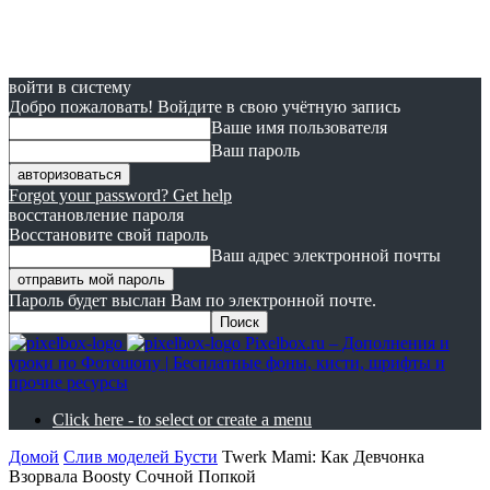
войти в систему
Добро пожаловать! Войдите в свою учётную запись
Ваше имя пользователя
Ваш пароль
Forgot your password? Get help
восстановление пароля
Восстановите свой пароль
Ваш адрес электронной почты
Пароль будет выслан Вам по электронной почте.
Pixelbox.ru – Дополнения и
уроки по Фотошопу | Бесплатные фоны, кисти, шрифты и
прочие ресурсы
Click here - to select or create a menu
Домой
Слив моделей Бусти
Twerk Mami: Как Девчонка
Взорвала Boosty Сочной Попкой