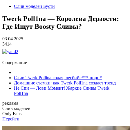
Слив моделей Бусти
Twerk Poll1na — Королева Дерзости:
Где Ищут Boosty Сливы?
03.04.2025
3414
Содержание
Слив Twerk Pollina голая, лесбийс*** порн*
Домашние съемки: как Twerk Poll1na создает тренд
Не Спи — Лови Момент! Жаркие Сливы Twerk
Poll1na
реклама
Слив
моделей
O
nly
Fans
Перейти