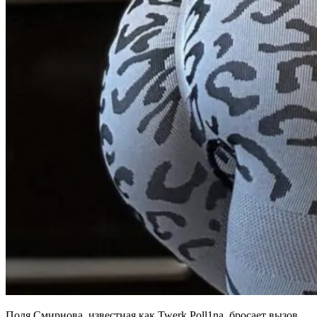
Поля Смирнова, известная как Twerk Poll1na, бросает вызов