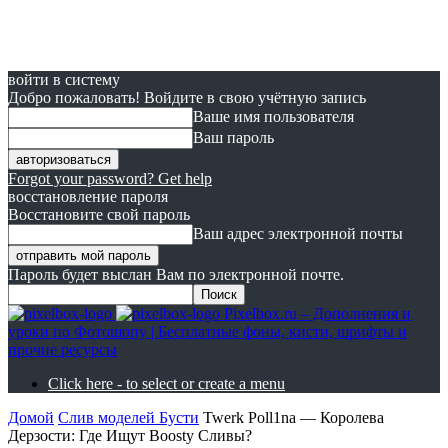
войти в систему
Добро пожаловать! Войдите в свою учётную запись
Ваше имя пользователя
Ваш пароль
Forgot your password? Get help
восстановление пароля
Восстановите свой пароль
Ваш адрес электронной почты
Пароль будет выслан Вам по электронной почте.
Pixelbox.ru – Дополнения и
уроки по Фотошопу | Бесплатные фоны, кисти, шрифты и
прочие ресурсы
Click here - to select or create a menu
Домой
Слив моделей Бусти
Twerk Poll1na — Королева
Дерзости: Где Ищут Boosty Сливы?