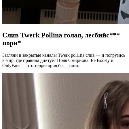
Слив Twerk Pollina голая, лесбийс***
порн*
Загляни в закрытые каналы Twerk poll1na слив — и погрузись
в мир, где правила диктует Поля Смирнова. Ее Boosty и
OnlyFans — это территория без границ: