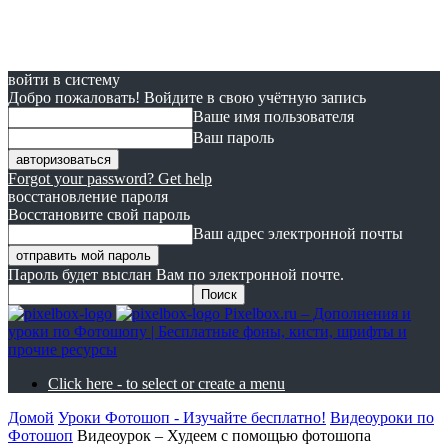
войти в систему
Добро пожаловать! Войдите в свою учётную запись
Ваше имя пользователя
Ваш пароль
Forgot your password? Get help
восстановление пароля
Восстановите свой пароль
Ваш адрес электронной почты
Пароль будет выслан Вам по электронной почте.
Pixelbox.ru – Дополнения и
уроки по Фотошопу | Бесплатные фоны, кисти, шрифты и
прочие ресурсы
Click here - to select or create a menu
Домой
Уроки Фотошоп - Изучайте бесплатно!
Видеоуроки по
Фотошоп
Видеоурок – Худеем с помощью фотошопа