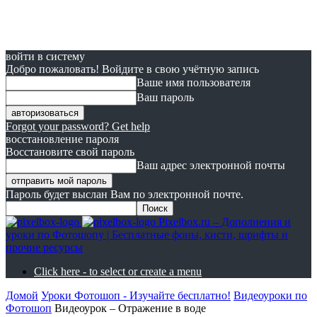
войти в систему
Добро пожаловать! Войдите в свою учётную запись
Ваше имя пользователя
Ваш пароль
Forgot your password? Get help
восстановление пароля
Восстановите свой пароль
Ваш адрес электронной почты
Пароль будет выслан Вам по электронной почте.
Pixelbox.ru – Дополнения и
уроки по Фотошопу | Бесплатные фоны, кисти, шрифты и
прочие ресурсы
Click here - to select or create a menu
Домой
Уроки Фотошоп - Изучайте бесплатно!
Видеоуроки по
Фотошоп
Видеоурок – Отражение в воде