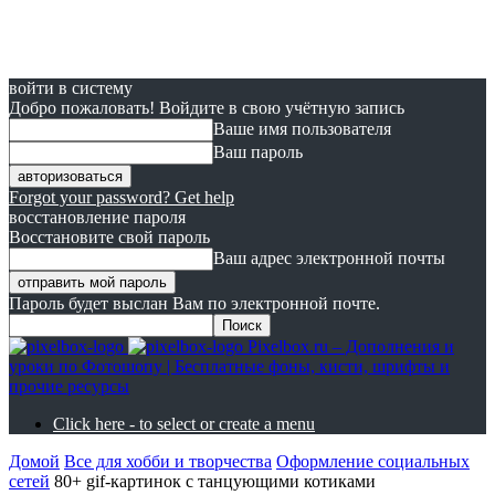
войти в систему
Добро пожаловать! Войдите в свою учётную запись
Ваше имя пользователя
Ваш пароль
Forgot your password? Get help
восстановление пароля
Восстановите свой пароль
Ваш адрес электронной почты
Пароль будет выслан Вам по электронной почте.
Pixelbox.ru – Дополнения и
уроки по Фотошопу | Бесплатные фоны, кисти, шрифты и
прочие ресурсы
Click here - to select or create a menu
Домой
Все для хобби и творчества
Оформление социальных
сетей
80+ gif-картинок с танцующими котиками