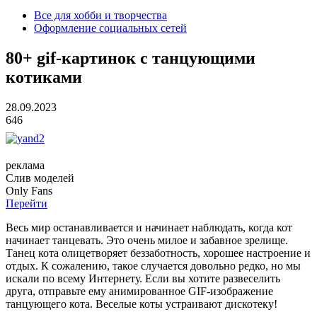
Все для хобби и творчества
Оформление социальных сетей
80+ gif-картинок с танцующими
котиками
28.09.2023
646
реклама
Слив
моделей
O
nly
Fans
Перейти
Весь мир останавливается и начинает наблюдать, когда кот
начинает танцевать. Это очень милое и забавное зрелище.
Танец кота олицетворяет беззаботность, хорошее настроение и
отдых. К сожалению, такое случается довольно редко, но мы
искали по всему Интернету. Если вы хотите развеселить
друга, отправьте ему анимированное GIF-изображение
танцующего кота. Веселые коты устраивают дискотеку!