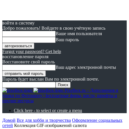
войти в систему
Добро пожаловать! Войдите в свою учётную запись
Ваше имя пользователя
Ваш пароль
Forgot your password? Get help
восстановление пароля
Восстановите свой пароль
Ваш адрес электронной почты
Пароль будет выслан Вам по электронной почте.
Pixelbox.ru – Дополнения и
уроки по Фотошопу | Бесплатные фоны, кисти, шрифты и
прочие ресурсы
Click here - to select or create a menu
Домой
Все для хобби и творчества
Оформление социальных
сетей
Коллекция GIF-изображений салюта