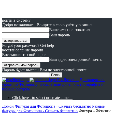
войти в систему
Добро пожаловать! Войдите в свою учётную запись
Ваше имя пользователя
Ваш пароль
Forgot your password? Get help
восстановление пароля
Восстановите свой пароль
Ваш адрес электронной почты
Пароль будет выслан Вам по электронной почте.
Pixelbox.ru – Дополнения и
уроки по Фотошопу | Бесплатные фоны, кисти, шрифты и
прочие ресурсы
Click here - to select or create a menu
Домой
Фигуры для Фотошопа - Скачать бесплатно
Разные
фигуры для Фотошопа - Скачать бесплатно
Фигура – Женские