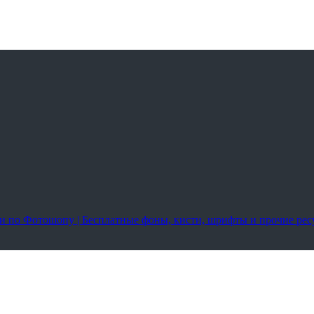
оки по Фотошопу | Бесплатные фоны, кисти, шрифты и прочие ре