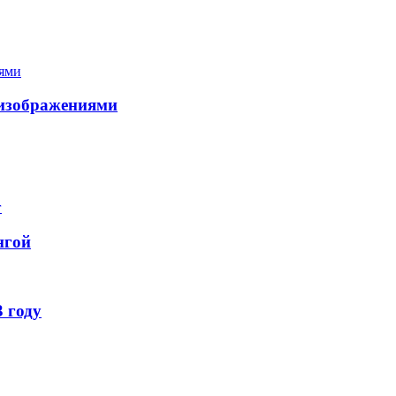
 изображениями
нгой
 году