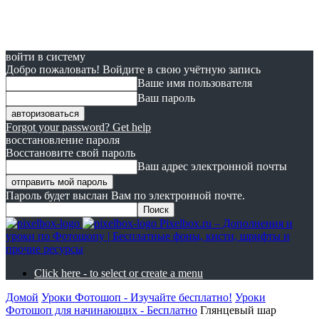
войти в систему
Добро пожаловать! Войдите в свою учётную запись
Ваше имя пользователя
Ваш пароль
Forgot your password? Get help
восстановление пароля
Восстановите свой пароль
Ваш адрес электронной почты
Пароль будет выслан Вам по электронной почте.
Pixelbox.ru – Дополнения и
уроки по Фотошопу | Бесплатные фоны, кисти, шрифты и
прочие ресурсы
Click here - to select or create a menu
Домой
Уроки Фотошоп - Изучайте бесплатно!
Уроки
Фотошоп для начинающих - Бесплатно
Глянцевый шар