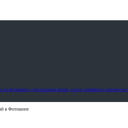
оки по Фотошопу | Бесплатные фоны, кисти, шрифты и прочие ре
фий в Фотошопе