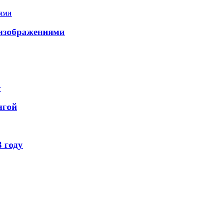
 изображениями
нгой
 году