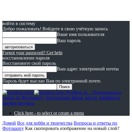
войти в систему
Добро пожаловать! Войдите в свою учётную запись
Ваше имя пользователя
Ваш пароль
Forgot your password? Get help
восстановление пароля
Восстановите свой пароль
Ваш адрес электронной почты
Пароль будет выслан Вам по электронной почте.
Pixelbox.ru – Дополнения и
уроки по Фотошопу | Бесплатные фоны, кисти, шрифты и
прочие ресурсы
Click here - to select or create a menu
Домой
Все для хобби и творчества
Вопросы и ответы по
Фотошопу
Как скопировать изображение на новый слой?