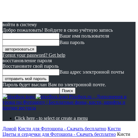
войти в систему
Добро пожаловать! Войдите в свою учётную запись
Ваше имя пользователя
Ваш пароль
Forgot your password? Get help
восстановление пароля
Восстановите свой пароль
Ваш адрес электронной почты
Пароль будет выслан Вам по электронной почте.
Pixelbox.ru – Дополнения и
уроки по Фотошопу | Бесплатные фоны, кисти, шрифты и
прочие ресурсы
Click here - to select or create a menu
Домой
Кисти для Фотошопа - Скачать бесплатно
Кисти
Цветы и сердечки для Фотошопа - Скачать бесплатно
Кисти