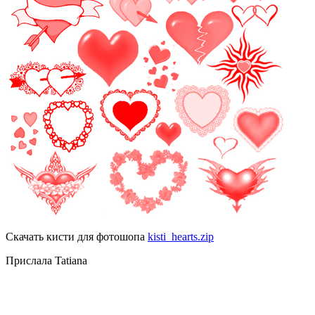
Скачать кисти для фотошопа
kisti_hearts.zip
Прислала Tatiana