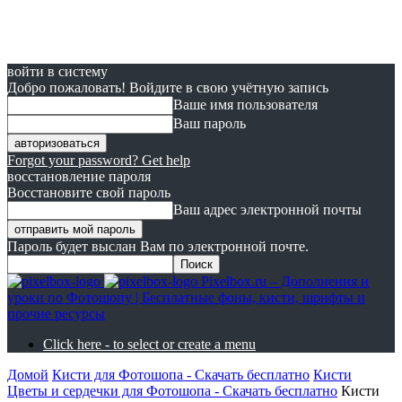
войти в систему
Добро пожаловать! Войдите в свою учётную запись
Ваше имя пользователя
Ваш пароль
Forgot your password? Get help
восстановление пароля
Восстановите свой пароль
Ваш адрес электронной почты
Пароль будет выслан Вам по электронной почте.
Pixelbox.ru – Дополнения и
уроки по Фотошопу | Бесплатные фоны, кисти, шрифты и
прочие ресурсы
Click here - to select or create a menu
Домой
Кисти для Фотошопа - Скачать бесплатно
Кисти
Цветы и сердечки для Фотошопа - Скачать бесплатно
Кисти