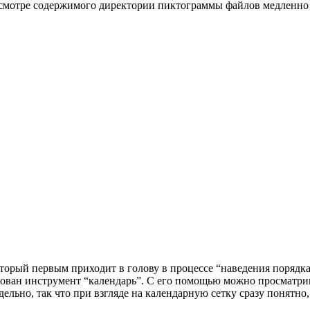
отре содержимого директории пиктограммы файлов медленно из
орый первым приходит в голову в процессе “наведения порядка”
ван инструмент “календарь”. С его помощью можно просматривать
ельно, так что при взгляде на календарную сетку сразу понятно,