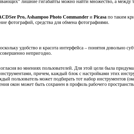
дывающих” лишние гигабайты можно найти множество, а между т
ACDSee Pro, Ashampoo Photo Commander
и
Picasa
по таким кри
ние фотографий, средства для обмена фотографиями.
кольку удобство и красота интерфейса – понятия довольно субъ
в совершенно непригодно.
огласия во мнениях пользователей. Для этой цели была придума
инструментами, причем, каждый блок с настройками этих инстру
ждый пользователь может подбирать тот набор инструментов (око
ния окон может быть сохранен в профиль рабочего пространств