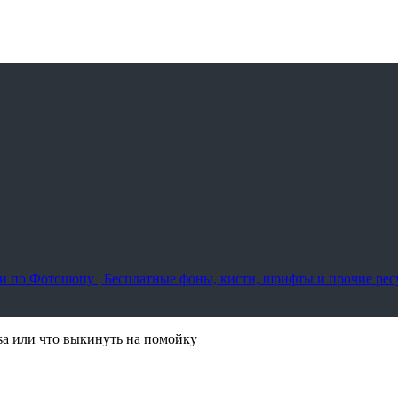
оки по Фотошопу | Бесплатные фоны, кисти, шрифты и прочие ре
a или что выкинуть на помойку