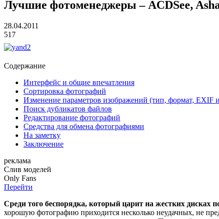
Лучшие фотоменеджеры – ACDSee, Asha
28.04.2011
517
Содержание
Интерфейс и общие впечатления
Сортировка фотографий
Изменение параметров изображений (тип, формат, EXIF и
Поиск дубликатов файлов
Редактирование фотографий
Средства для обмена фотографиями
На заметку
Заключение
реклама
Слив
моделей
O
nly
Fans
Перейти
Среди того беспорядка, который царит на жестких дисках 
хорошую фотографию приходится несколько неудачных, не пред