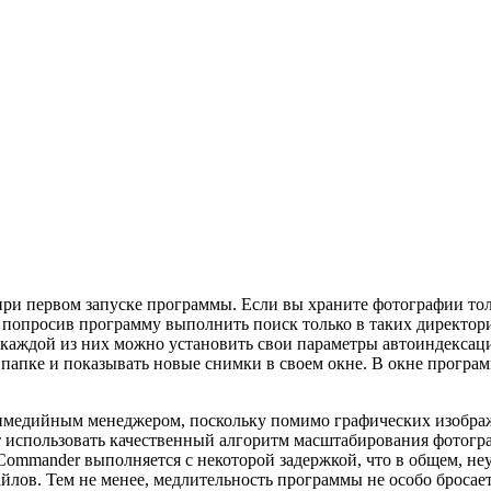
при первом запуске программы. Если вы храните фотографии тол
 попросив программу выполнить поиск только в таких директор
я каждой из них можно установить свои параметры автоиндексац
в папке и показывать новые снимки в своем окне. В окне прогр
имедийным менеджером, поскольку помимо графических изображ
т использовать качественный алгоритм масштабирования фотогр
ommander выполняется с некоторой задержкой, что в общем, не
лов. Тем не менее, медлительность программы не особо бросаетс