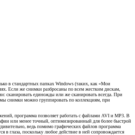
ько в стандартных папках Windows (таких, как «Мои
иях. Если же снимки разбросаны по всем жестким дискам,
ии: сканировать единожды или же сканировать всегда. При
аммы снимки можно группировать по коллекциям, при
ений, программа позволяет работать с файлами AVI и MP3. В
афии или менее точный, оптимизированный для более быстрой
удивительно, ведь помимо графических файлов программа
я в глаза, поскольку любое действие в ней сопровождается