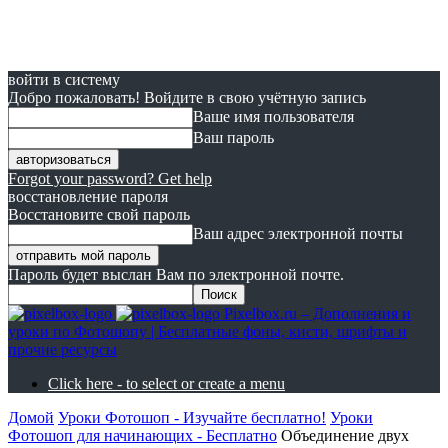
войти в систему
Добро пожаловать! Войдите в свою учётную запись
Ваше имя пользователя
Ваш пароль
Forgot your password? Get help
восстановление пароля
Восстановите свой пароль
Ваш адрес электронной почты
Пароль будет выслан Вам по электронной почте.
Pixelbox.ru – Дополнения и
уроки по Фотошопу | Бесплатные фоны, кисти, шрифты и
прочие ресурсы
Click here - to select or create a menu
Домой
Уроки Фотошоп - Изучайте бесплатно!
Уроки
Фотошоп для начинающих - Бесплатно
Объединение двух