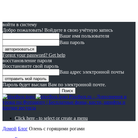
войти в систему
Добро пожаловать! Войдите в свою учётную запись
Ваше имя пользователя
Ваш пароль
Forgot your password? Get help
восстановление пароля
Восстановите свой пароль
Ваш адрес электронной почты
Пароль будет выслан Вам по электронной почте.
Pixelbox.ru – Дополнения и
уроки по Фотошопу | Бесплатные фоны, кисти, шрифты и
прочие ресурсы
Click here - to select or create a menu
Домой
Блог
Олень с горящими рогами