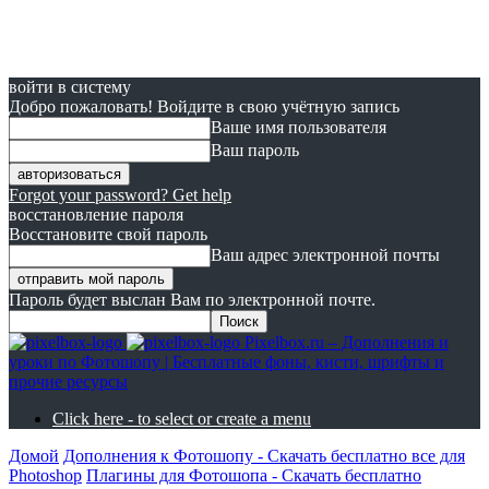
войти в систему
Добро пожаловать! Войдите в свою учётную запись
Ваше имя пользователя
Ваш пароль
Forgot your password? Get help
восстановление пароля
Восстановите свой пароль
Ваш адрес электронной почты
Пароль будет выслан Вам по электронной почте.
Pixelbox.ru – Дополнения и
уроки по Фотошопу | Бесплатные фоны, кисти, шрифты и
прочие ресурсы
Click here - to select or create a menu
Домой
Дополнения к Фотошопу - Скачать бесплатно все для
Photoshop
Плагины для Фотошопа - Скачать бесплатно