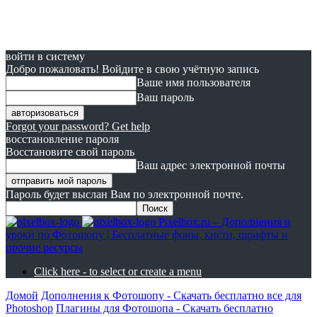
войти в систему
Добро пожаловать! Войдите в свою учётную запись
Ваше имя пользователя
Ваш пароль
Forgot your password? Get help
восстановление пароля
Восстановите свой пароль
Ваш адрес электронной почты
Пароль будет выслан Вам по электронной почте.
Pixelbox.ru – Дополнения и
уроки по Фотошопу | Бесплатные фоны, кисти, шрифты и
прочие ресурсы
Click here - to select or create a menu
Домой
Дополнения к Фотошопу - Скачать бесплатно все для
Photoshop
Плагины для Фотошопа - Скачать бесплатно