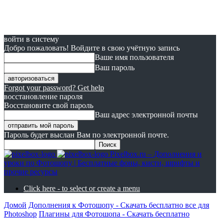
войти в систему
Добро пожаловать! Войдите в свою учётную запись
Ваше имя пользователя
Ваш пароль
Forgot your password? Get help
восстановление пароля
Восстановите свой пароль
Ваш адрес электронной почты
Пароль будет выслан Вам по электронной почте.
Pixelbox.ru – Дополнения и
уроки по Фотошопу | Бесплатные фоны, кисти, шрифты и
прочие ресурсы
Click here - to select or create a menu
Домой
Дополнения к Фотошопу - Скачать бесплатно все для
Photoshop
Плагины для Фотошопа - Скачать бесплатно