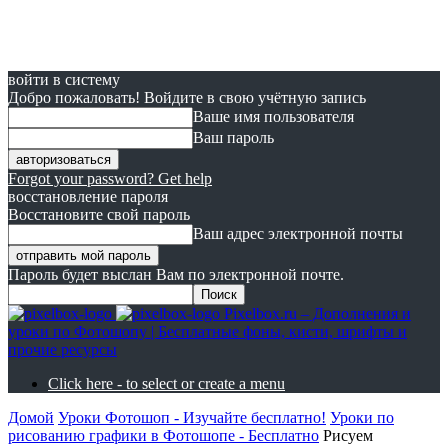
войти в систему
Добро пожаловать! Войдите в свою учётную запись
Ваше имя пользователя
Ваш пароль
Forgot your password? Get help
восстановление пароля
Восстановите свой пароль
Ваш адрес электронной почты
Пароль будет выслан Вам по электронной почте.
Pixelbox.ru – Дополнения и
уроки по Фотошопу | Бесплатные фоны, кисти, шрифты и
прочие ресурсы
Click here - to select or create a menu
Домой
Уроки Фотошоп - Изучайте бесплатно!
Уроки по
рисованию графики в Фотошопе - Бесплатно
Рисуем