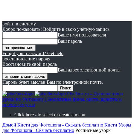
войти в систему
Добро пожаловать! Войдите в свою учётную запись
Ваше имя пользователя
Ваш пароль
Forgot your password? Get help
восстановление пароля
Восстановите свой пароль
Ваш адрес электронной почты
Пароль будет выслан Вам по электронной почте.
Pixelbox.ru – Дополнения и
уроки по Фотошопу | Бесплатные фоны, кисти, шрифты и
прочие ресурсы
Click here - to select or create a menu
Домой
Кисти для Фотошопа - Скачать бесплатно
Кисти Узоры
для Фотошопа - Скачать бесплатно
Росписные узоры