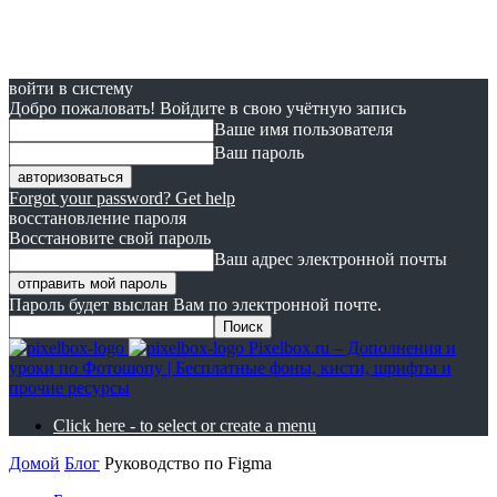
войти в систему
Добро пожаловать! Войдите в свою учётную запись
Ваше имя пользователя
Ваш пароль
Forgot your password? Get help
восстановление пароля
Восстановите свой пароль
Ваш адрес электронной почты
Пароль будет выслан Вам по электронной почте.
Pixelbox.ru – Дополнения и
уроки по Фотошопу | Бесплатные фоны, кисти, шрифты и
прочие ресурсы
Click here - to select or create a menu
Домой
Блог
Руководство по Figma