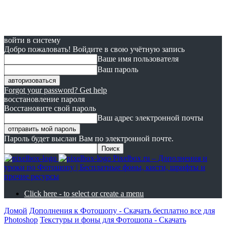
войти в систему
Добро пожаловать! Войдите в свою учётную запись
Ваше имя пользователя
Ваш пароль
Forgot your password? Get help
восстановление пароля
Восстановите свой пароль
Ваш адрес электронной почты
Пароль будет выслан Вам по электронной почте.
Pixelbox.ru – Дополнения и
уроки по Фотошопу | Бесплатные фоны, кисти, шрифты и
прочие ресурсы
Click here - to select or create a menu
Домой
Дополнения к Фотошопу - Скачать бесплатно все для
Photoshop
Текстуры и фоны для Фотошопа - Скачать