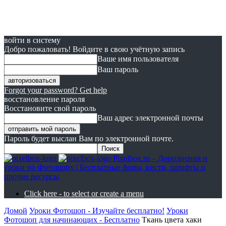
войти в систему
Добро пожаловать! Войдите в свою учётную запись
Ваше имя пользователя
Ваш пароль
Forgot your password? Get help
восстановление пароля
Восстановите свой пароль
Ваш адрес электронной почты
Пароль будет выслан Вам по электронной почте.
Pixelbox.ru – Дополнения и
уроки по Фотошопу | Бесплатные фоны, кисти, шрифты и
прочие ресурсы
Click here - to select or create a menu
Домой
Уроки Фотошоп - Изучайте бесплатно!
Уроки
Фотошоп для начинающих - Бесплатно
Ткань цвета хаки