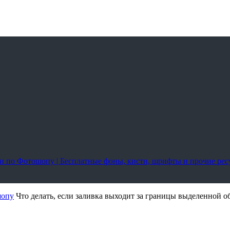
оки по Фотошопу | Бесплатные фоны, кисти, шрифты и прочие ре
шопу
Что делать, если заливка выходит за границы выделенной о