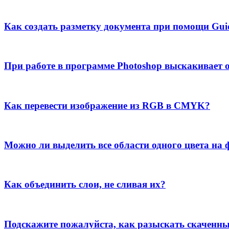
Как создать разметку документа при помощи Guid
При работе в программе Photoshop выскакивает о
Как перевести изображение из RGB в CMYK?
Можно ли выделить все области одного цвета на
Как объединить слои, не сливая их?
Подскажите пожалуйста, как разыскать скаченны