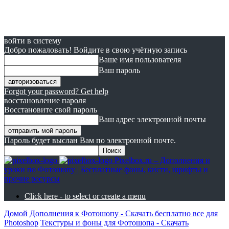
войти в систему
Добро пожаловать! Войдите в свою учётную запись
Ваше имя пользователя
Ваш пароль
Forgot your password? Get help
восстановление пароля
Восстановите свой пароль
Ваш адрес электронной почты
Пароль будет выслан Вам по электронной почте.
Pixelbox.ru – Дополнения и
уроки по Фотошопу | Бесплатные фоны, кисти, шрифты и
прочие ресурсы
Click here - to select or create a menu
Домой
Дополнения к Фотошопу - Скачать бесплатно все для
Photoshop
Текстуры и фоны для Фотошопа - Скачать