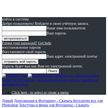
войти в систему
Добро пожаловать! Войдите в свою учётную запись
Ваше имя пользователя
Ваш пароль
Forgot your password? Get help
восстановление пароля
Восстановите свой пароль
Ваш адрес электронной почты
Пароль будет выслан Вам по электронной почте.
Pixelbox.ru – Дополнения и
уроки по Фотошопу | Бесплатные фоны, кисти, шрифты и
прочие ресурсы
Click here - to select or create a menu
Домой
Дополнения к Фотошопу - Скачать бесплатно все для
Photoshop
Текстуры и фоны для Фотошопа - Скачать