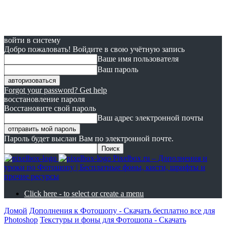
войти в систему
Добро пожаловать! Войдите в свою учётную запись
Ваше имя пользователя
Ваш пароль
Forgot your password? Get help
восстановление пароля
Восстановите свой пароль
Ваш адрес электронной почты
Пароль будет выслан Вам по электронной почте.
Pixelbox.ru – Дополнения и
уроки по Фотошопу | Бесплатные фоны, кисти, шрифты и
прочие ресурсы
Click here - to select or create a menu
Домой
Дополнения к Фотошопу - Скачать бесплатно все для
Photoshop
Текстуры и фоны для Фотошопа - Скачать