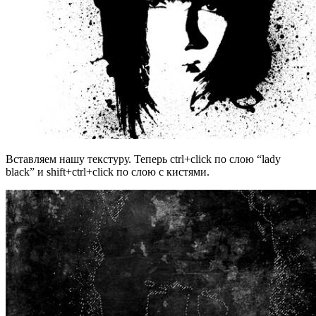
Вставляем нашу текстуру. Теперь ctrl+click по слою “lady
black” и shift+ctrl+click по слою с кистями.