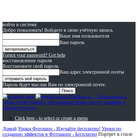
войти в систему
Добро пожаловать! Войдите в свою учётную запись
Ваше имя пользователя
Ваш пароль
Forgot your password? Get help
восстановление пароля
Восстановите свой пароль
Ваш адрес электронной почты
Пароль будет выслан Вам по электронной почте.
Pixelbox.ru – Дополнения и
уроки по Фотошопу | Бесплатные фоны, кисти, шрифты и
прочие ресурсы
Click here - to select or create a menu
Домой
Уроки Фотошоп - Изучайте бесплатно!
Уроки по
созданию эффектов в Фотошопе - Бесплатно
Портрет в стиле