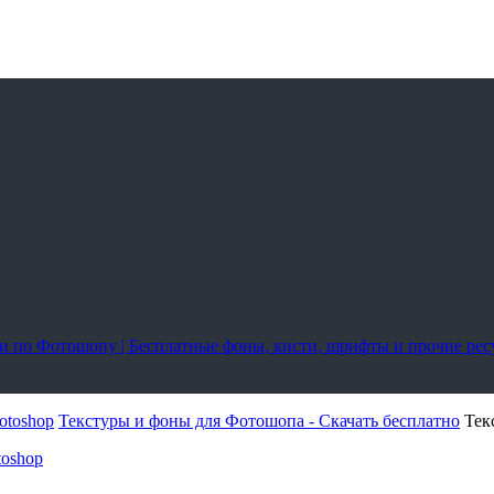
оки по Фотошопу | Бесплатные фоны, кисти, шрифты и прочие ре
otoshop
Текстуры и фоны для Фотошопа - Скачать бесплатно
Тек
toshop