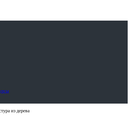
сурсы
стура из дерева