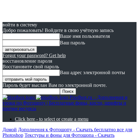
войти в систему
Добро пожаловать! Войдите в свою учётную запись
Ваше имя пользователя
Ваш пароль
Forgot your password? Get help
восстановление пароля
Восстановите свой пароль
Ваш адрес электронной почты
Пароль будет выслан Вам по электронной почте.
Pixelbox.ru – Дополнения и
уроки по Фотошопу | Бесплатные фоны, кисти, шрифты и
прочие ресурсы
Click here - to select or create a menu
Домой
Дополнения к Фотошопу - Скачать бесплатно все для
Photoshop
Текстуры и фоны для Фотошопа - Скачать