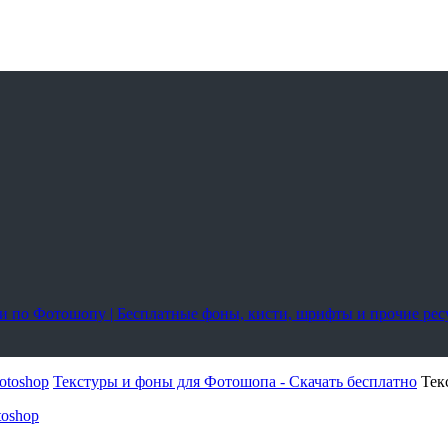
оки по Фотошопу | Бесплатные фоны, кисти, шрифты и прочие ре
otoshop
Текстуры и фоны для Фотошопа - Скачать бесплатно
Тек
toshop