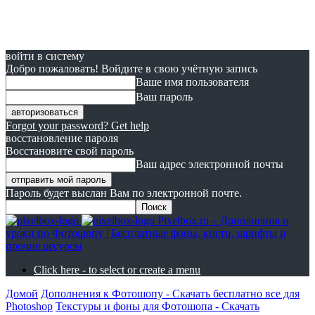
войти в систему
Добро пожаловать! Войдите в свою учётную запись
Ваше имя пользователя
Ваш пароль
Forgot your password? Get help
восстановление пароля
Восстановите свой пароль
Ваш адрес электронной почты
Пароль будет выслан Вам по электронной почте.
Pixelbox.ru – Дополнения и
уроки по Фотошопу | Бесплатные фоны, кисти, шрифты и
прочие ресурсы
Click here - to select or create a menu
Домой
Дополнения к Фотошопу - Скачать бесплатно все для
Photoshop
Текстуры и фоны для Фотошопа - Скачать