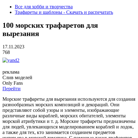
Все для хобби и творчества
Трафареты и шаблоны - Скачать и распечатать
100 морских трафаретов для
вырезания
17.11.2023
768
реклама
Слив
моделей
O
nly
Fans
Перейти
Морские трафареты для вырезания используются для создания
разнообразных морских композиций и декораций. Они
представляют собой узоры и элементы, изображающие
различные виды кораблей, морских обитателей, элементы
морской атрибутики и т. д. Морские трафареты предназначены
для людей, увлекающихся моделированием кораблей и лодок,
а также для тех, кто занимается созданием предметов
интерьера в морской тематике. С помощью таких трафаретов