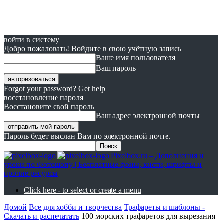
войти в систему
Добро пожаловать! Войдите в свою учётную запись
Ваше имя пользователя
Ваш пароль
Forgot your password? Get help
восстановление пароля
Восстановите свой пароль
Ваш адрес электронной почты
Пароль будет выслан Вам по электронной почте.
Pixelbox.ru – Дополнения и
уроки по Фотошопу | Бесплатные фоны, кисти, шрифты и
прочие ресурсы
Click here - to select or create a menu
Домой
Все для хобби и творчества
Трафареты и шаблоны -
Скачать и распечатать
100 морских трафаретов для вырезания